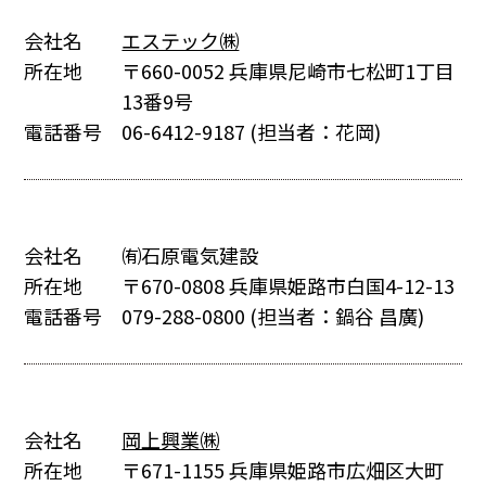
会社名
エステック㈱
所在地
〒660-0052 兵庫県尼崎市七松町1丁目
13番9号
電話番号
06-6412-9187
(担当者：花岡)
会社名
㈲石原電気建設
所在地
〒670-0808 兵庫県姫路市白国4-12-13
電話番号
079-288-0800
(担当者：鍋谷 昌廣)
会社名
岡上興業㈱
所在地
〒671-1155 兵庫県姫路市広畑区大町