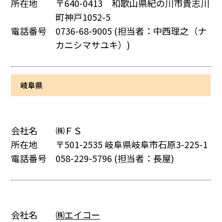
所在地
〒640-0413 和歌山県紀の川市貴志川
町神戸1052-5
電話番号
0736-68-9005
(担当者：中西理之（ナ
カニシマサユキ）)
岐阜県
会社名
㈱ＦＳ
所在地
〒501-2535 岐阜県岐阜市石原3-225-1
電話番号
058-229-5796
(担当者：長屋)
会社名
㈱エイコー