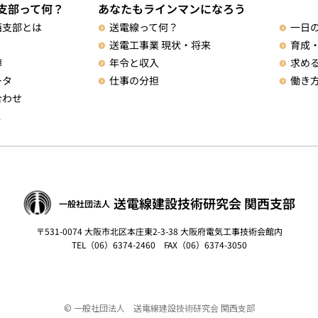
あなたもラインマンになろう
支部って何？
送電線って何？
西支部とは
一日
送電工事業 現状・将来
育成
年令と収入
簿
求め
仕事の分担
ータ
働き
合わせ
ス
送電線建設技術研究会 関西支部
一般社団法人
〒531-0074 大阪市北区本庄東2-3-38 大阪府電気工事技術会館内
TEL（06）6374-2460 FAX（06）6374-3050
© 一般社団法人 送電線建設技術研究会 関西支部