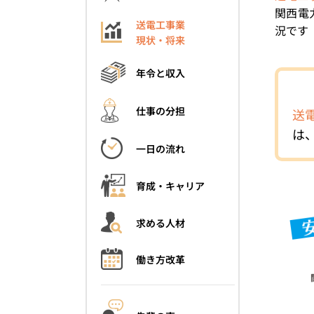
関西電
送電工事業
況です
現状・将来
年令と収入
仕事の分担
送
は
一日の流れ
育成・キャリア
求める人材
働き方改革