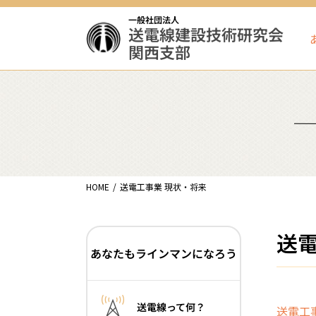
一般社団法人
送電線建設技術研究会
関西支部
HOME
送電工事業 現状・将来
送電
あなたもラインマンになろう
送電線って何？
送電工