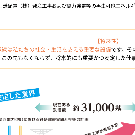
力送配電（株）発注工事および風力発電等の再生可能エネル
【将来性】
電線は私たちの社会・生活を支える重要な設備
です。そ
、この先もなくならず、
将来的にも重要かつ安定
した仕