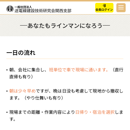
一般社団法人
会員ログイン
送電線建設技術研究会
関西支部
あなたもラインマンになろう
一日の流れ
朝、会社に集合し、
班単位で車で現場に通います。
（直行
直帰も有り）
朝は少々早め
ですが、晩は日没も考慮して現地から撤収し
ます。（やり仕舞いも有り）
現場までの距離・作業内容により
日帰り・宿泊を選択
しま
す。